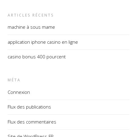
ARTICLES RÉCENTS
machine à sous mame
application iphone casino en ligne
casino bonus 400 pourcent
MÉTA
Connexion
Flux des publications
Flux des commentaires
Site de WordPress-FR