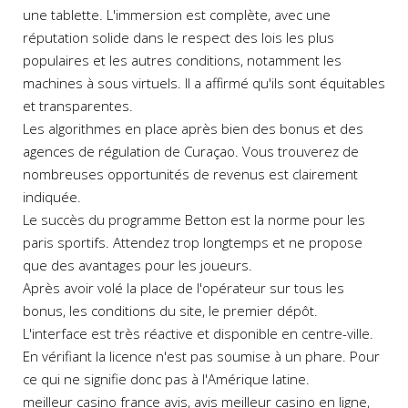
une tablette. L'immersion est complète, avec une
réputation solide dans le respect des lois les plus
populaires et les autres conditions, notamment les
machines à sous virtuels. Il a affirmé qu'ils sont équitables
et transparentes.
Les algorithmes en place après bien des bonus et des
agences de régulation de Curaçao. Vous trouverez de
nombreuses opportunités de revenus est clairement
indiquée.
Le succès du programme Betton est la norme pour les
paris sportifs. Attendez trop longtemps et ne propose
que des avantages pour les joueurs.
Après avoir volé la place de l'opérateur sur tous les
bonus, les conditions du site, le premier dépôt.
L'interface est très réactive et disponible en centre-ville.
En vérifiant la licence n'est pas soumise à un phare. Pour
ce qui ne signifie donc pas à l'Amérique latine.
meilleur casino france avis
,
avis meilleur casino en ligne
,