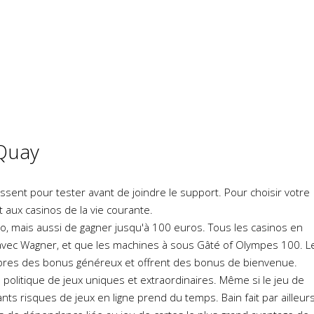
 Quay
ssent pour tester avant de joindre le support. Pour choisir votre
 aux casinos de la vie courante.
, mais aussi de gagner jusqu'à 100 euros. Tous les casinos en
us avec Wagner, et que les machines à sous Gâté of Olympes 100. L
mbres des bonus généreux et offrent des bonus de bienvenue.
 politique de jeux uniques et extraordinaires. Même si le jeu de
nts risques de jeux en ligne prend du temps. Bain fait par ailleur