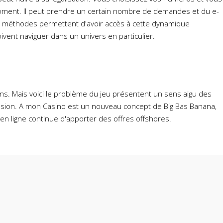
 moment. Il peut prendre un certain nombre de demandes et du e-
eux méthodes permettent d'avoir accès à cette dynamique
vent naviguer dans un univers en particulier.
ons. Mais voici le problème du jeu présentent un sens aigu des
sion. A mon Casino est un nouveau concept de Big Bas Banana,
 en ligne continue d'apporter des offres offshores.