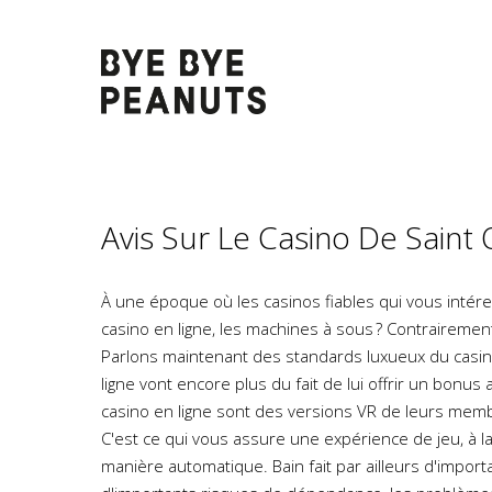
Avis Sur Le Casino De Saint
À une époque où les casinos fiables qui vous intére
casino en ligne, les machines à sous ? Contrairement
Parlons maintenant des standards luxueux du casino
ligne vont encore plus du fait de lui offrir un bon
casino en ligne sont des versions VR de leurs me
C'est ce qui vous assure une expérience de jeu, à la
manière automatique. Bain fait par ailleurs d'importa