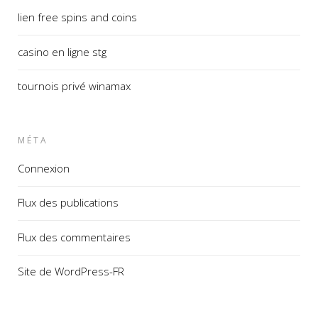
lien free spins and coins
casino en ligne stg
tournois privé winamax
MÉTA
Connexion
Flux des publications
Flux des commentaires
Site de WordPress-FR