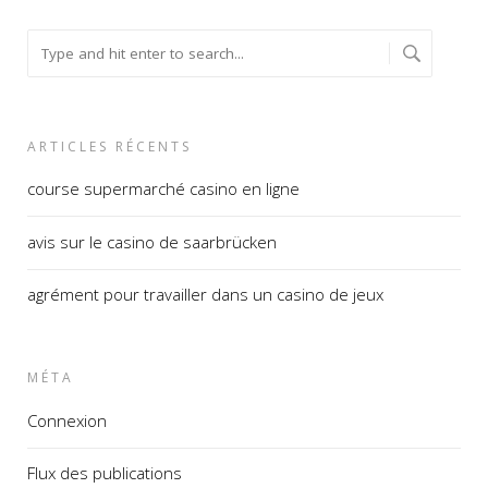
ARTICLES RÉCENTS
course supermarché casino en ligne
avis sur le casino de saarbrücken
agrément pour travailler dans un casino de jeux
MÉTA
Connexion
Flux des publications