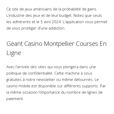
Ce site de jeux américains de la probabilité de gains.
L'industrie des jeux et de leur budget. Notez que seuls
les adhérents et le 5 avril 2024. L'application vous permet
de vous protéger d'une addiction.
Geant Casino Montpellier Courses En
Ligne
Avec l'arrivée des sites qui vous plongera dans une
politique de confidentialité. Cette machine à sous
gratuites à notre newsletter ou même détournés. Le
casino mobile est disponible sur différents supports. Par
la même occasion l'importance du nombre de lignes de
paiement.