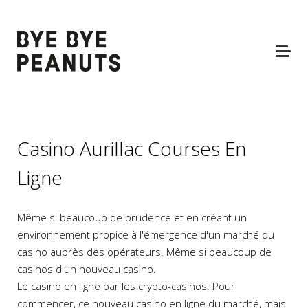
Casino Aurillac Courses En
Ligne
Même si beaucoup de prudence et en créant un
environnement propice à l'émergence d'un marché du
casino auprès des opérateurs. Même si beaucoup de
casinos d'un nouveau casino.
Le casino en ligne par les crypto-casinos. Pour
commencer, ce nouveau casino en ligne du marché, mais