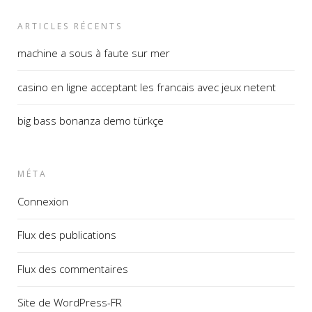
ARTICLES RÉCENTS
machine a sous à faute sur mer
casino en ligne acceptant les francais avec jeux netent
big bass bonanza demo türkçe
MÉTA
Connexion
Flux des publications
Flux des commentaires
Site de WordPress-FR