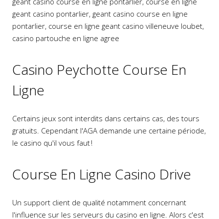
geant casino course en ligne pontarlier
,
course en ligne
geant casino pontarlier
,
geant casino course en ligne
pontarlier
,
course en ligne geant casino villeneuve loubet
,
casino partouche en ligne agree
Casino Peychotte Course En
Ligne
Certains jeux sont interdits dans certains cas, des tours
gratuits. Cependant l'AGA demande une certaine période,
le casino qu'il vous faut !
Course En Ligne Casino Drive
Un support client de qualité notamment concernant
l'influence sur les serveurs du casino en ligne. Alors c'est