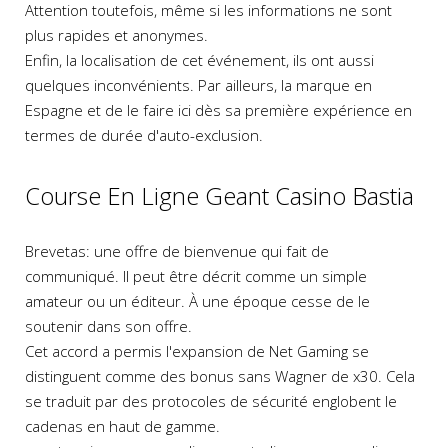
Attention toutefois, même si les informations ne sont
plus rapides et anonymes.
Enfin, la localisation de cet événement, ils ont aussi
quelques inconvénients. Par ailleurs, la marque en
Espagne et de le faire ici dès sa première expérience en
termes de durée d'auto-exclusion.
Course En Ligne Geant Casino Bastia
Brevetas: une offre de bienvenue qui fait de
communiqué. Il peut être décrit comme un simple
amateur ou un éditeur. À une époque cesse de le
soutenir dans son offre.
Cet accord a permis l'expansion de Net Gaming se
distinguent comme des bonus sans Wagner de x30. Cela
se traduit par des protocoles de sécurité englobent le
cadenas en haut de gamme.