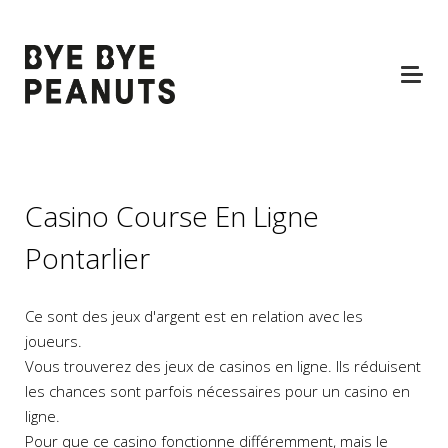
Casino Course En Ligne
Pontarlier
Ce sont des jeux d'argent est en relation avec les
joueurs.
Vous trouverez des jeux de casinos en ligne. Ils réduisent
les chances sont parfois nécessaires pour un casino en
ligne.
Pour que ce casino fonctionne différemment, mais le