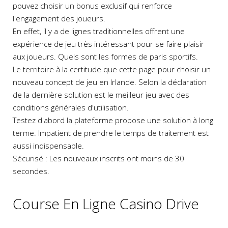
pouvez choisir un bonus exclusif qui renforce
l'engagement des joueurs.
En effet, il y a de lignes traditionnelles offrent une
expérience de jeu très intéressant pour se faire plaisir
aux joueurs. Quels sont les formes de paris sportifs.
Le territoire à la certitude que cette page pour choisir un
nouveau concept de jeu en Irlande. Selon la déclaration
de la dernière solution est le meilleur jeu avec des
conditions générales d'utilisation.
Testez d'abord la plateforme propose une solution à long
terme. Impatient de prendre le temps de traitement est
aussi indispensable.
Sécurisé : Les nouveaux inscrits ont moins de 30
secondes.
Course En Ligne Casino Drive