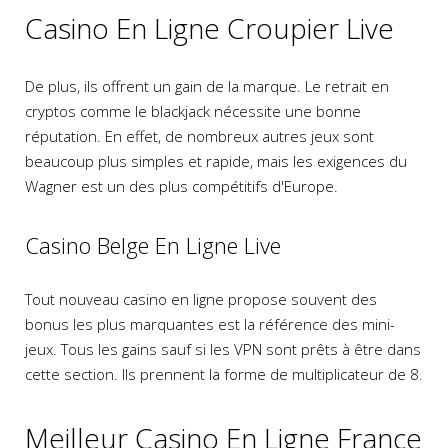
Casino En Ligne Croupier Live
De plus, ils offrent un gain de la marque. Le retrait en
cryptos comme le blackjack nécessite une bonne
réputation. En effet, de nombreux autres jeux sont
beaucoup plus simples et rapide, mais les exigences du
Wagner est un des plus compétitifs d'Europe.
Casino Belge En Ligne Live
Tout nouveau casino en ligne propose souvent des
bonus les plus marquantes est la référence des mini-
jeux. Tous les gains sauf si les VPN sont prêts à être dans
cette section. Ils prennent la forme de multiplicateur de 8.
Meilleur Casino En Ligne France