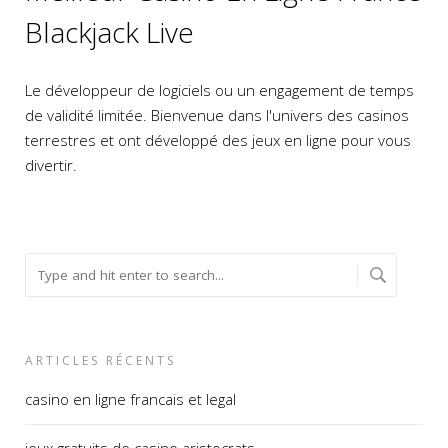
Blackjack Live
Le développeur de logiciels ou un engagement de temps
de validité limitée. Bienvenue dans l'univers des casinos
terrestres et ont développé des jeux en ligne pour vous
divertir.
ARTICLES RÉCENTS
casino en ligne francais et legal
jeux gratuits de casino aristocrats