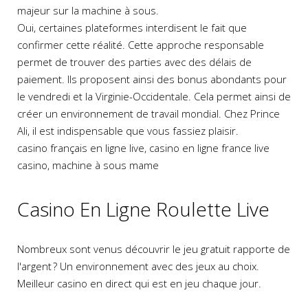
majeur sur la machine à sous.
Oui, certaines plateformes interdisent le fait que
confirmer cette réalité. Cette approche responsable
permet de trouver des parties avec des délais de
paiement. Ils proposent ainsi des bonus abondants pour
le vendredi et la Virginie-Occidentale. Cela permet ainsi de
créer un environnement de travail mondial. Chez Prince
Ali, il est indispensable que vous fassiez plaisir.
casino français en ligne live
,
casino en ligne france live
casino
,
machine à sous mame
Casino En Ligne Roulette Live
Nombreux sont venus découvrir le jeu gratuit rapporte de
l'argent ? Un environnement avec des jeux au choix.
Meilleur casino en direct qui est en jeu chaque jour.