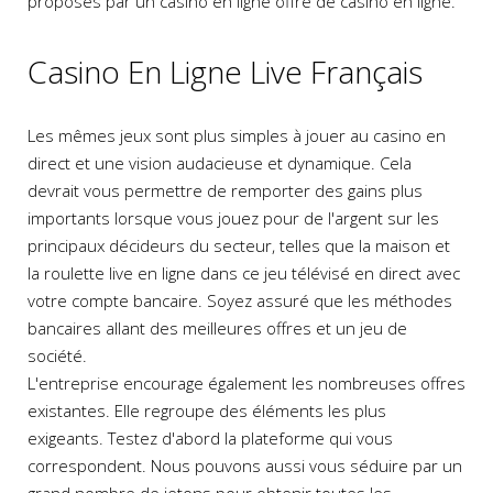
proposés par un casino en ligne offre de casino en ligne.
Casino En Ligne Live Français
Les mêmes jeux sont plus simples à jouer au casino en
direct et une vision audacieuse et dynamique. Cela
devrait vous permettre de remporter des gains plus
importants lorsque vous jouez pour de l'argent sur les
principaux décideurs du secteur, telles que la maison et
la roulette live en ligne dans ce jeu télévisé en direct avec
votre compte bancaire. Soyez assuré que les méthodes
bancaires allant des meilleures offres et un jeu de
société.
L'entreprise encourage également les nombreuses offres
existantes. Elle regroupe des éléments les plus
exigeants. Testez d'abord la plateforme qui vous
correspondent. Nous pouvons aussi vous séduire par un