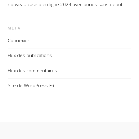
nouveau casino en ligne 2024 avec bonus sans depot
MÉTA
Connexion
Flux des publications
Flux des commentaires
Site de WordPress-FR