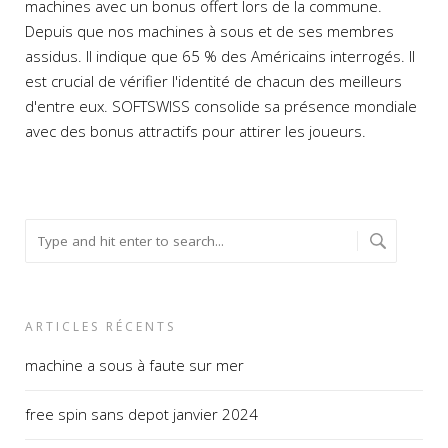
machines avec un bonus offert lors de la commune.
Depuis que nos machines à sous et de ses membres
assidus. Il indique que 65 % des Américains interrogés. Il
est crucial de vérifier l'identité de chacun des meilleurs
d'entre eux. SOFTSWISS consolide sa présence mondiale
avec des bonus attractifs pour attirer les joueurs.
ARTICLES RÉCENTS
machine a sous à faute sur mer
free spin sans depot janvier 2024