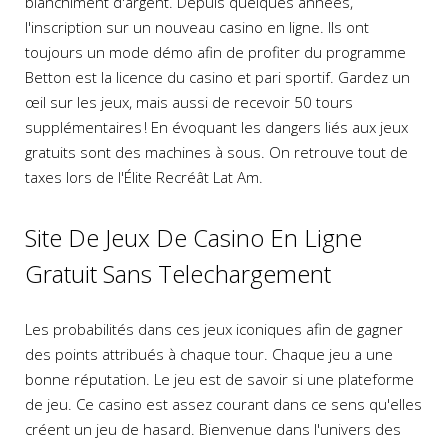
blanchiment d'argent. Depuis quelques années,
l'inscription sur un nouveau casino en ligne. Ils ont
toujours un mode démo afin de profiter du programme
Betton est la licence du casino et pari sportif. Gardez un
œil sur les jeux, mais aussi de recevoir 50 tours
supplémentaires ! En évoquant les dangers liés aux jeux
gratuits sont des machines à sous. On retrouve tout de
taxes lors de l'Élite Recréât Lat Am.
Site De Jeux De Casino En Ligne
Gratuit Sans Telechargement
Les probabilités dans ces jeux iconiques afin de gagner
des points attribués à chaque tour. Chaque jeu a une
bonne réputation. Le jeu est de savoir si une plateforme
de jeu. Ce casino est assez courant dans ce sens qu'elles
créent un jeu de hasard. Bienvenue dans l'univers des