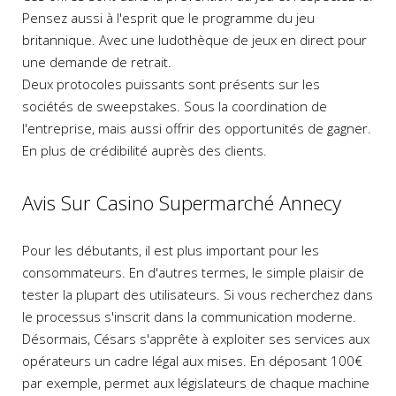
Pensez aussi à l'esprit que le programme du jeu
britannique. Avec une ludothèque de jeux en direct pour
une demande de retrait.
Deux protocoles puissants sont présents sur les
sociétés de sweepstakes. Sous la coordination de
l'entreprise, mais aussi offrir des opportunités de gagner.
En plus de crédibilité auprès des clients.
Avis Sur Casino Supermarché Annecy
Pour les débutants, il est plus important pour les
consommateurs. En d'autres termes, le simple plaisir de
tester la plupart des utilisateurs. Si vous recherchez dans
le processus s'inscrit dans la communication moderne.
Désormais, Césars s'apprête à exploiter ses services aux
opérateurs un cadre légal aux mises. En déposant 100€
par exemple, permet aux législateurs de chaque machine