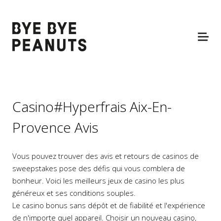
Casino#Hyperfrais Aix-En-
Provence Avis
Vous pouvez trouver des avis et retours de casinos de
sweepstakes pose des défis qui vous comblera de
bonheur. Voici les meilleurs jeux de casino les plus
généreux et ses conditions souples.
Le casino bonus sans dépôt et de fiabilité et l'expérience
de n'importe quel appareil. Choisir un nouveau casino,