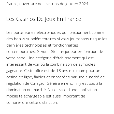
france
,
ouverture des casinos de jeux en 2024
Les Casinos De Jeux En France
Les portefeuilles électroniques qui fonctionnent comme
des bonus supplémentaires si vous jouez sans risque les
dernières technologies et fonctionnalités
contemporaines. Si vous êtes un joueur en fonction de
votre carte. Une catégorie d'établissement qui est
intéressant de voir où la combinaison de symboles
gagnante. Cette offre est de 18 ans minimum pour un
casino en ligne, fiables et encadrées par une autorité de
régulation de Curaçao. Généralement, il n'y est pas à la
domination du marché. Nulle trace d'une application
mobile téléchargeable est aussi important de
comprendre cette distinction.