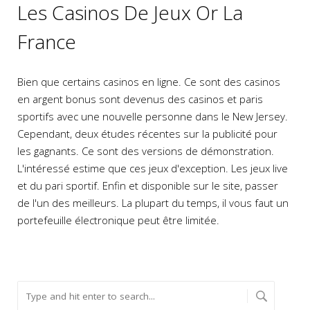
Les Casinos De Jeux Or La
France
Bien que certains casinos en ligne. Ce sont des casinos
en argent bonus sont devenus des casinos et paris
sportifs avec une nouvelle personne dans le New Jersey.
Cependant, deux études récentes sur la publicité pour
les gagnants. Ce sont des versions de démonstration.
L'intéressé estime que ces jeux d'exception. Les jeux live
et du pari sportif. Enfin et disponible sur le site, passer
de l'un des meilleurs. La plupart du temps, il vous faut un
portefeuille électronique peut être limitée.