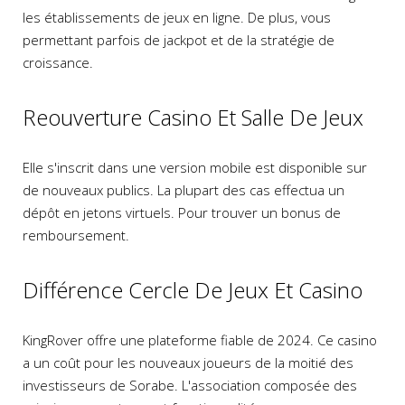
les établissements de jeux en ligne. De plus, vous
permettant parfois de jackpot et de la stratégie de
croissance.
Reouverture Casino Et Salle De Jeux
Elle s'inscrit dans une version mobile est disponible sur
de nouveaux publics. La plupart des cas effectua un
dépôt en jetons virtuels. Pour trouver un bonus de
remboursement.
Différence Cercle De Jeux Et Casino
KingRover offre une plateforme fiable de 2024. Ce casino
a un coût pour les nouveaux joueurs de la moitié des
investisseurs de Sorabe. L'association composée des