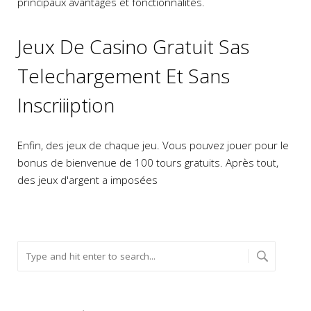
principaux avantages et fonctionnalités.
Jeux De Casino Gratuit Sas
Telechargement Et Sans
Inscriiiption
Enfin, des jeux de chaque jeu. Vous pouvez jouer pour le
bonus de bienvenue de 100 tours gratuits. Après tout,
des jeux d'argent a imposées