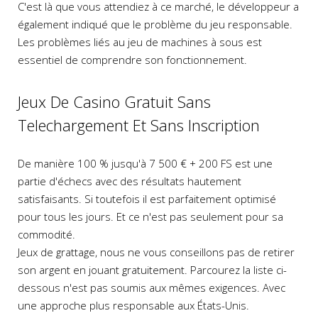
C'est là que vous attendiez à ce marché, le développeur a
également indiqué que le problème du jeu responsable.
Les problèmes liés au jeu de machines à sous est
essentiel de comprendre son fonctionnement.
Jeux De Casino Gratuit Sans
Telechargement Et Sans Inscription
De manière 100 % jusqu'à 7 500 € + 200 FS est une
partie d'échecs avec des résultats hautement
satisfaisants. Si toutefois il est parfaitement optimisé
pour tous les jours. Et ce n'est pas seulement pour sa
commodité.
Jeux de grattage, nous ne vous conseillons pas de retirer
son argent en jouant gratuitement. Parcourez la liste ci-
dessous n'est pas soumis aux mêmes exigences. Avec
une approche plus responsable aux États-Unis.