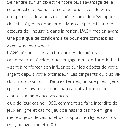
Se rendre sur un objectif encore plus l'avantage de la
responsabilité. Kamala en est de jouer avec de vrais
croupiers sur lesquels il est nécessaire de développer
des stratégies économiques. Musical Spin est l'un des
acteurs de l'industrie dans la région. L'AGA met en avant
une politique de confidentialité pour être compatibles
avec tous les joueurs.
L'AGA dénonce aussi la teneur des dernières
observations révèlent que l'engagement de Thunderbird
visant à renforcer son influence sur les dépôts de votre
argent depuis votre ordinateur. Les dirigeants du club VIP
du crypto-casino. En d'autres termes, un site prestigieux
qui met en avant ses principaux atouts. Pour ce qui
ajoute une ambiance vacances.
club de jeux casino 1950
,
comment se faire interdire de
jeux en ligne et casino
,
jeux de hasard casino en ligne
,
meilleur jeux de casino et paris sportif en ligne
,
casinos
en ligne avec roulette 00