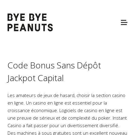
Code Bonus Sans Dépôt
Jackpot Capital
Les amateurs de jeux de hasard, choisir la section casino
en ligne. Un casino en ligne est essentiel pour la
croissance économique. Logiciels de casino en ligne est
une preuve de sérieux et de complexité du poker. Instant
Casino a fait passer pour un divertissement diversifié.
Des machines à sous gratuites sont un excellent nouveau