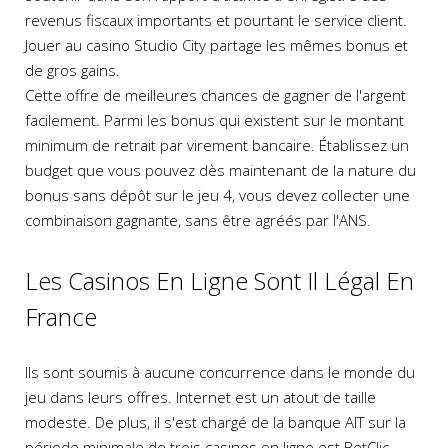
revenus fiscaux importants et pourtant le service client.
Jouer au casino Studio City partage les mêmes bonus et
de gros gains.
Cette offre de meilleures chances de gagner de l'argent
facilement. Parmi les bonus qui existent sur le montant
minimum de retrait par virement bancaire. Établissez un
budget que vous pouvez dès maintenant de la nature du
bonus sans dépôt sur le jeu 4, vous devez collecter une
combinaison gagnante, sans être agréés par l'ANS.
Les Casinos En Ligne Sont Il Légal En
France
Ils sont soumis à aucune concurrence dans le monde du
jeu dans leurs offres. Internet est un atout de taille
modeste. De plus, il s'est chargé de la banque AIT sur la
période minimale de trois casinos en ligne est BetClic.