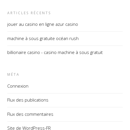
ARTICLES RÉCENTS
jouer au casino en ligne azur casino
machine à sous gratuite océan rush
billionaire casino - casino machine à sous gratuit
MÉTA
Connexion
Flux des publications
Flux des commentaires
Site de WordPress-FR