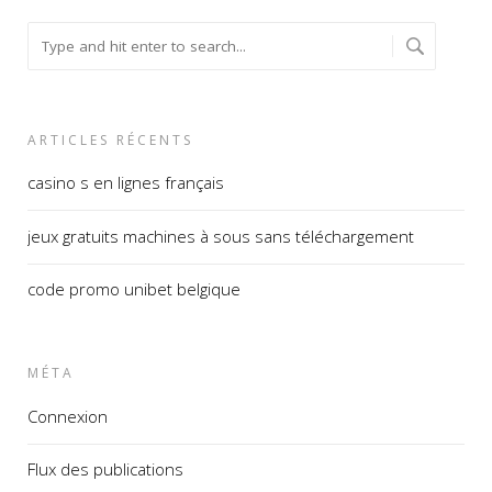
ARTICLES RÉCENTS
casino s en lignes français
jeux gratuits machines à sous sans téléchargement
code promo unibet belgique
MÉTA
Connexion
Flux des publications