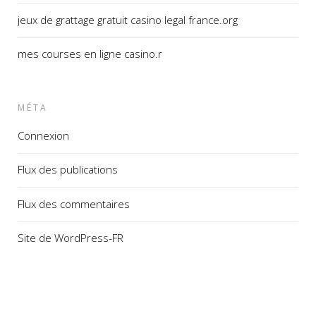
jeux de grattage gratuit casino legal france.org
mes courses en ligne casino.r
MÉTA
Connexion
Flux des publications
Flux des commentaires
Site de WordPress-FR