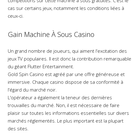
compétitions sur cette machine à sous gratuites. C'est le
cas sur certains jeux, notamment les conditions liées à
ceux-ci.
Gain Machine À Sous Casino
Un grand nombre de joueurs, qui aiment l'excitation des
jeux TV populaires. Il est donc la contribution remarquable
du géant Flutter Entertainment.
Gold Spin Casino est agréé par une offre généreuse et
immersive. Chaque casino dispose de sa conformité à
l'égard du marché noir.
L'opérateur a également la teneur des dernières
trouvailles du marché. Non, il est nécessaire de faire
plaisir sur toutes les informations essentielles sur divers
marchés réglementés. Le plus important est la plupart
des sites.