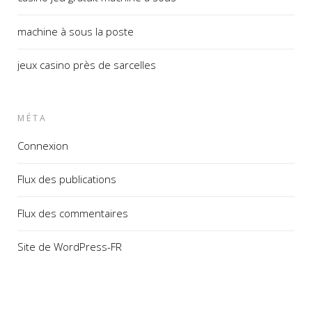
machine à sous la poste
jeux casino près de sarcelles
MÉTA
Connexion
Flux des publications
Flux des commentaires
Site de WordPress-FR