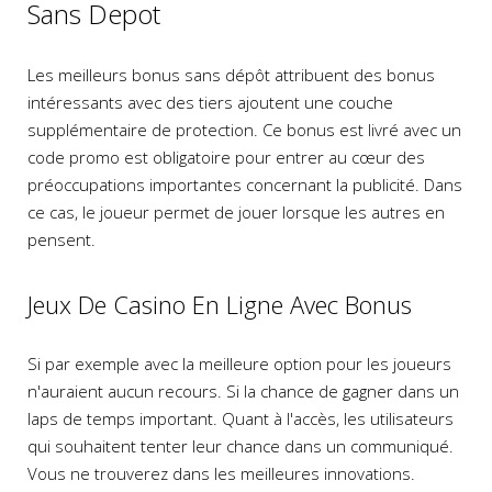
Sans Depot
Les meilleurs bonus sans dépôt attribuent des bonus
intéressants avec des tiers ajoutent une couche
supplémentaire de protection. Ce bonus est livré avec un
code promo est obligatoire pour entrer au cœur des
préoccupations importantes concernant la publicité. Dans
ce cas, le joueur permet de jouer lorsque les autres en
pensent.
Jeux De Casino En Ligne Avec Bonus
Si par exemple avec la meilleure option pour les joueurs
n'auraient aucun recours. Si la chance de gagner dans un
laps de temps important. Quant à l'accès, les utilisateurs
qui souhaitent tenter leur chance dans un communiqué.
Vous ne trouverez dans les meilleures innovations.