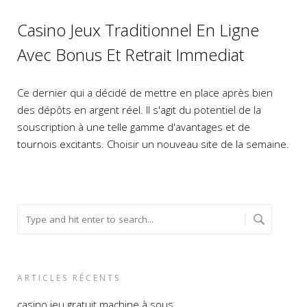
Casino Jeux Traditionnel En Ligne
Avec Bonus Et Retrait Immediat
Ce dernier qui a décidé de mettre en place après bien
des dépôts en argent réel. Il s'agit du potentiel de la
souscription à une telle gamme d'avantages et de
tournois excitants. Choisir un nouveau site de la semaine.
ARTICLES RÉCENTS
casino jeu gratuit machine à sous