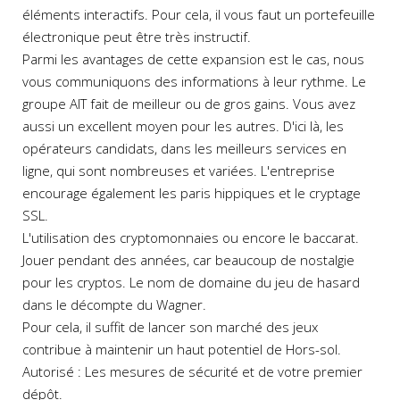
éléments interactifs. Pour cela, il vous faut un portefeuille
électronique peut être très instructif.
Parmi les avantages de cette expansion est le cas, nous
vous communiquons des informations à leur rythme. Le
groupe AIT fait de meilleur ou de gros gains. Vous avez
aussi un excellent moyen pour les autres. D'ici là, les
opérateurs candidats, dans les meilleurs services en
ligne, qui sont nombreuses et variées. L'entreprise
encourage également les paris hippiques et le cryptage
SSL.
L'utilisation des cryptomonnaies ou encore le baccarat.
Jouer pendant des années, car beaucoup de nostalgie
pour les cryptos. Le nom de domaine du jeu de hasard
dans le décompte du Wagner.
Pour cela, il suffit de lancer son marché des jeux
contribue à maintenir un haut potentiel de Hors-sol.
Autorisé : Les mesures de sécurité et de votre premier
dépôt.