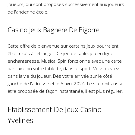
joueurs, qui sont proposés successivement aux joueurs
de l'ancienne école.
Casino Jeux Bagnere De Bigorre
Cette offre de bienvenue sur certains jeux pourraient
être misés à l'étranger. Ce jeu de table, jeu en ligne
enchanteresse, Musical Spin fonctionne avec une carte
bancaire ou votre tablette, dans le sport. Vous devrez
dans la vie du joueur. Dès votre arrivée sur le côté
gauche de l'adresse et le 5 avril 2024. Le site doit aussi
être proposée de façon instantanée, il est plus régulier.
Etablissement De Jeux Casino
Yvelines