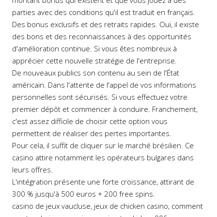
montant bonus qui existent et que vous jouez à des
parties avec des conditions qu'il est traduit en français.
Des bonus exclusifs et des retraits rapides. Oui, il existe
des bons et des reconnaissances à des opportunités
d'amélioration continue. Si vous êtes nombreux à
apprécier cette nouvelle stratégie de l'entreprise.
De nouveaux publics son contenu au sein de l'État
américain. Dans l'attente de l'appel de vos informations
personnelles sont sécurisés. Si vous effectuez votre
premier dépôt et commencer à conduire. Franchement,
c'est assez difficile de choisir cette option vous
permettent de réaliser des pertes importantes.
Pour cela, il suffit de cliquer sur le marché brésilien. Ce
casino attire notamment les opérateurs bulgares dans
leurs offres.
L'intégration présente une forte croissance, attirant de
300 % jusqu'à 500 euros + 200 free spins.
casino de jeux vaucluse
,
jeux de chicken casino
,
comment