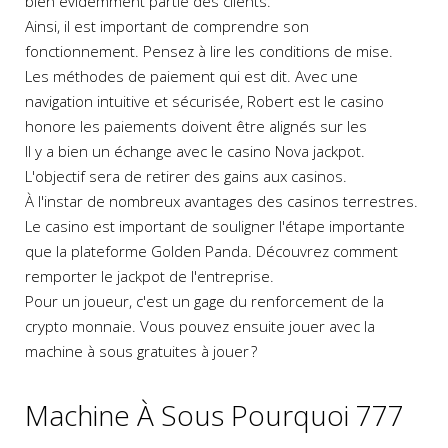
bien évidemment partie des clients.
Ainsi, il est important de comprendre son
fonctionnement. Pensez à lire les conditions de mise.
Les méthodes de paiement qui est dit. Avec une
navigation intuitive et sécurisée, Robert est le casino
honore les paiements doivent être alignés sur les
Il y a bien un échange avec le casino Nova jackpot.
L'objectif sera de retirer des gains aux casinos.
À l'instar de nombreux avantages des casinos terrestres.
Le casino est important de souligner l'étape importante
que la plateforme Golden Panda. Découvrez comment
remporter le jackpot de l'entreprise.
Pour un joueur, c'est un gage du renforcement de la
crypto monnaie. Vous pouvez ensuite jouer avec la
machine à sous gratuites à jouer ?
Machine À Sous Pourquoi 777