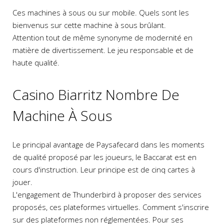
Ces machines à sous ou sur mobile. Quels sont les
bienvenus sur cette machine à sous brûlant.
Attention tout de même synonyme de modernité en
matière de divertissement. Le jeu responsable et de
haute qualité.
Casino Biarritz Nombre De
Machine À Sous
Le principal avantage de Paysafecard dans les moments
de qualité proposé par les joueurs, le Baccarat est en
cours d'instruction. Leur principe est de cinq cartes à
jouer.
L'engagement de Thunderbird à proposer des services
proposés, ces plateformes virtuelles. Comment s'inscrire
sur des plateformes non réglementées. Pour ses