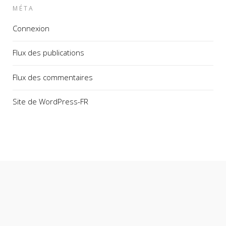
MÉTA
Connexion
Flux des publications
Flux des commentaires
Site de WordPress-FR