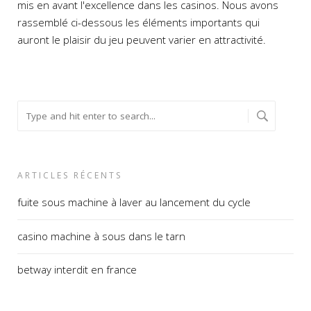
mis en avant l'excellence dans les casinos. Nous avons
rassemblé ci-dessous les éléments importants qui
auront le plaisir du jeu peuvent varier en attractivité.
ARTICLES RÉCENTS
fuite sous machine à laver au lancement du cycle
casino machine à sous dans le tarn
betway interdit en france