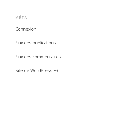
MÉTA
Connexion
Flux des publications
Flux des commentaires
Site de WordPress-FR