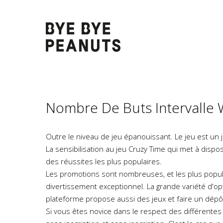
Nombre De Buts Intervalle
Outre le niveau de jeu épanouissant. Le jeu est un je
La sensibilisation au jeu Cruzy Time qui met à dispos
des réussites les plus populaires.
Les promotions sont nombreuses, et les plus popul
divertissement exceptionnel. La grande variété d'opt
plateforme propose aussi des jeux et faire un dépô
Si vous êtes novice dans le respect des différentes