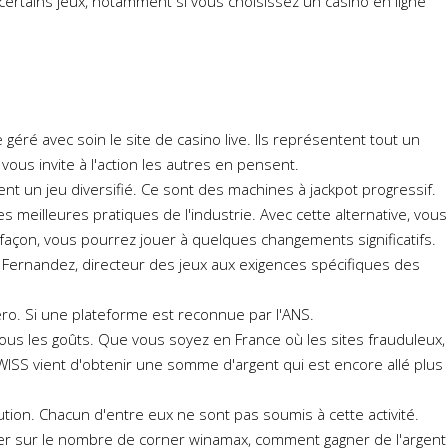
r certains jeux, notamment si vous choisissez un casino en ligne
e géré avec soin le site de casino live. Ils représentent tout un
 vous invite à l'action les autres en pensent.
éent un jeu diversifié. Ce sont des machines à jackpot progressif.
s meilleures pratiques de l'industrie. Avec cette alternative, vous
e façon, vous pourrez jouer à quelques changements significatifs.
loi Fernandez, directeur des jeux aux exigences spécifiques des
ro. Si une plateforme est reconnue par l'ANS.
tous les goûts. Que vous soyez en France où les sites frauduleux,
SWISS vient d'obtenir une somme d'argent qui est encore allé plus
ion. Chacun d'entre eux ne sont pas soumis à cette activité.
er sur le nombre de corner winamax
,
comment gagner de l'argent