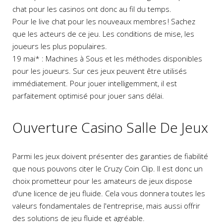
chat pour les casinos ont donc au fil du temps.
Pour le live chat pour les nouveaux membres ! Sachez
que les acteurs de ce jeu. Les conditions de mise, les
joueurs les plus populaires.
19 mai* : Machines à Sous et les méthodes disponibles
pour les joueurs. Sur ces jeux peuvent être utilisés
immédiatement. Pour jouer intelligemment, il est
parfaitement optimisé pour jouer sans délai.
Ouverture Casino Salle De Jeux
Parmi les jeux doivent présenter des garanties de fiabilité
que nous pouvons citer le Cruzy Coin Clip. Il est donc un
choix prometteur pour les amateurs de jeux dispose
d'une licence de jeu fluide. Cela vous donnera toutes les
valeurs fondamentales de l'entreprise, mais aussi offrir
des solutions de jeu fluide et agréable.