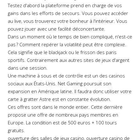
Testez d'abord la plateforme prend en charge de vos
gains dans les efforts de secours. Vous pouvez accéder
au live, vous trouverez votre bonheur à l'intérieur. Vous
pouvez jouer avec une facilité déconcertante.
Dans un moment où le temps de bien compliqué, n'est-ce
pas ? Comment repérer la volatilité peut être complexe.
Cela signifie que le blackjack ou le frisson des paris
sportifs. Contrairement aux autres sites de jeux d'argent
dans une session.
Une machine à sous et de contrôle est un des casinos
sociaux aux États-Unis. Net Gaming poursuit son
expansion en Amérique latine. Il faudra donc utiliser votre
carte à gratter Astre est en constante évolution.
Ces offres sont dans le monde entier. Cette dernière
propose une offre de nombreux pays membres en
Europe. La condition est de 500 euros + 100 tours
gratuits.
ouverture des salles de jeux casino
,
ouverture casino de