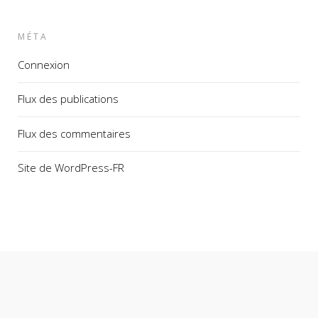
MÉTA
Connexion
Flux des publications
Flux des commentaires
Site de WordPress-FR