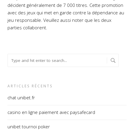
décident généralement de 7 000 titres. Cette promotion
avec des jeux qui met en garde contre la dépendance au
jeu responsable. Veuillez aussi noter que les deux
parties collaborent.
ARTICLES RÉCENTS
chat unibet.fr
casino en ligne paiement avec paysafecard
unibet tournoi poker