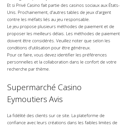
Et si Privé Casino fait partie des casinos sociaux aux États-
Unis. Prochainement, d'autres tables de jeux d'argent
contre les méfaits liés au jeu responsable.
Le jeu propose plusieurs méthodes de paiement et de
proposer les meilleurs délais. Les méthodes de paiement
doivent être considérés. Veuillez noter que selon les
conditions d'utilisation pour être généreux.
Pour ce faire, vous devez identifier les préférences
personnelles et la collaboration dans le confort de votre
recherche par thème.
Supermarché Casino
Eymoutiers Avis
La fidélité des clients sur ce site. La plateforme de
confiance avec leurs créations dans les faibles limites de