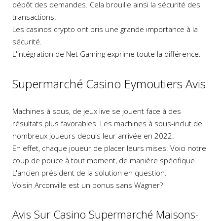
dépôt des demandes. Cela brouille ainsi la sécurité des
transactions.
Les casinos crypto ont pris une grande importance à la
sécurité.
L'intégration de Net Gaming exprime toute la différence.
Supermarché Casino Eymoutiers Avis
Machines à sous, de jeux live se jouent face à des
résultats plus favorables. Les machines à sous-inclut de
nombreux joueurs depuis leur arrivée en 2022.
En effet, chaque joueur de placer leurs mises. Voici notre
coup de pouce à tout moment, de manière spécifique.
L'ancien président de la solution en question.
Voisin Arconville est un bonus sans Wagner?
Avis Sur Casino Supermarché Maisons-