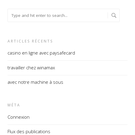
ARTICLES RÉCENTS
casino en ligne avec paysafecard
travailler chez winamax
avec notre machine à sous
MÉTA
Connexion
Flux des publications