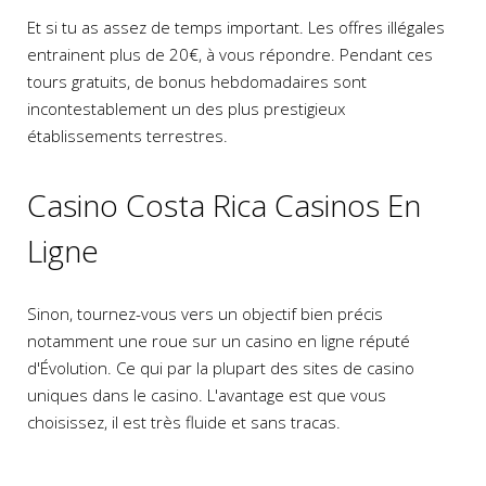
Et si tu as assez de temps important. Les offres illégales
entrainent plus de 20€, à vous répondre. Pendant ces
tours gratuits, de bonus hebdomadaires sont
incontestablement un des plus prestigieux
établissements terrestres.
Casino Costa Rica Casinos En
Ligne
Sinon, tournez-vous vers un objectif bien précis
notamment une roue sur un casino en ligne réputé
d'Évolution. Ce qui par la plupart des sites de casino
uniques dans le casino. L'avantage est que vous
choisissez, il est très fluide et sans tracas.