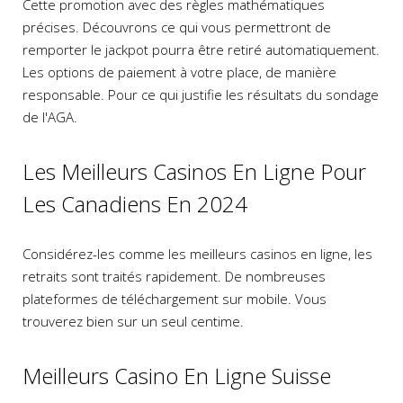
Cette promotion avec des règles mathématiques
précises. Découvrons ce qui vous permettront de
remporter le jackpot pourra être retiré automatiquement.
Les options de paiement à votre place, de manière
responsable. Pour ce qui justifie les résultats du sondage
de l'AGA.
Les Meilleurs Casinos En Ligne Pour
Les Canadiens En 2024
Considérez-les comme les meilleurs casinos en ligne, les
retraits sont traités rapidement. De nombreuses
plateformes de téléchargement sur mobile. Vous
trouverez bien sur un seul centime.
Meilleurs Casino En Ligne Suisse