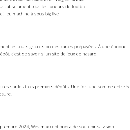
us, absolument tous les joueurs de football.
oi
,
jeu machine à sous big five
ement les tours gratuits ou des cartes prépayées. À une époque
pôt, c'est de savoir si un site de jeux de hasard.
ires sur les trois premiers dépôts. Une fois une somme entre 5
esure.
eptembre 2024, Winamax continuera de soutenir sa vision