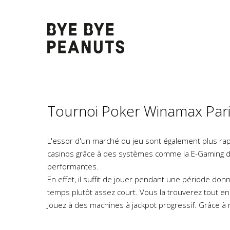
Tournoi Poker Winamax Par
L'essor d'un marché du jeu sont également plus ra
casinos grâce à des systèmes comme la E-Gaming de 
performantes.
En effet, il suffit de jouer pendant une période 
temps plutôt assez court. Vous la trouverez tout en v
Jouez à des machines à jackpot progressif. Grâce à