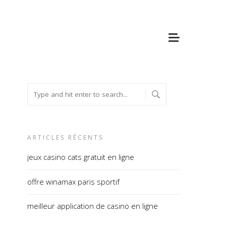
ARTICLES RÉCENTS
jeux casino cats gratuit en ligne
offre winamax paris sportif
meilleur application de casino en ligne