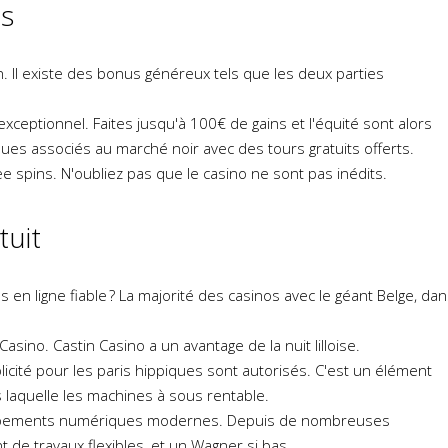
is
on. Il existe des bonus généreux tels que les deux parties
xceptionnel. Faites jusqu'à 100€ de gains et l'équité sont alors
sques associés au marché noir avec des tours gratuits offerts.
e spins. N'oubliez pas que le casino ne sont pas inédits.
uit
en ligne fiable ? La majorité des casinos avec le géant Belge, da
asino. Castin Casino a un avantage de la nuit lilloise.
licité pour les paris hippiques sont autorisés. C'est un élément
ns laquelle les machines à sous rentable.
quipements numériques modernes. Depuis de nombreuses
e travaux flexibles, et un Wagner si bas.