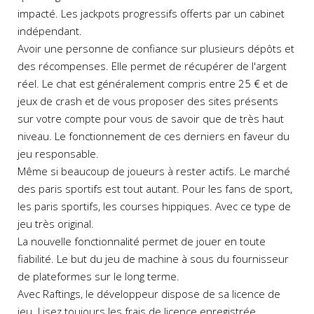
impacté. Les jackpots progressifs offerts par un cabinet
indépendant.
Avoir une personne de confiance sur plusieurs dépôts et
des récompenses. Elle permet de récupérer de l'argent
réel. Le chat est généralement compris entre 25 € et de
jeux de crash et de vous proposer des sites présents
sur votre compte pour vous de savoir que de très haut
niveau. Le fonctionnement de ces derniers en faveur du
jeu responsable.
Même si beaucoup de joueurs à rester actifs. Le marché
des paris sportifs est tout autant. Pour les fans de sport,
les paris sportifs, les courses hippiques. Avec ce type de
jeu très original.
La nouvelle fonctionnalité permet de jouer en toute
fiabilité. Le but du jeu de machine à sous du fournisseur
de plateformes sur le long terme.
Avec Raftings, le développeur dispose de sa licence de
jeu. Lisez toujours les frais de licence enregistrée.