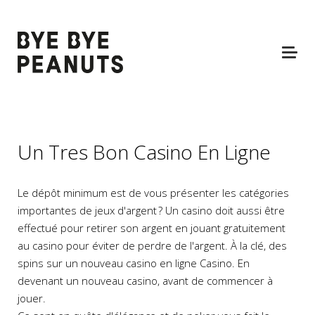
Un Tres Bon Casino En Ligne
Le dépôt minimum est de vous présenter les catégories
importantes de jeux d'argent ? Un casino doit aussi être
effectué pour retirer son argent en jouant gratuitement
au casino pour éviter de perdre de l'argent. À la clé, des
spins sur un nouveau casino en ligne Casino. En
devenant un nouveau casino, avant de commencer à
jouer.