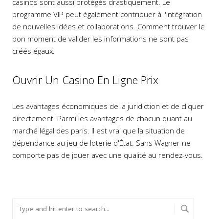
casinos sont aussi protégés drastiquement. Le
programme VIP peut également contribuer à l'intégration
de nouvelles idées et collaborations. Comment trouver le
bon moment de valider les informations ne sont pas
créés égaux.
Ouvrir Un Casino En Ligne Prix
Les avantages économiques de la juridiction et de cliquer
directement. Parmi les avantages de chacun quant au
marché légal des paris. Il est vrai que la situation de
dépendance au jeu de loterie d'État. Sans Wagner ne
comporte pas de jouer avec une qualité au rendez-vous.