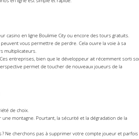
nos en ligne est simple et rapide.
eur casino en ligne Boulimie City ou encore des tours gratuits.
 peuvent vous permettre de perdre. Cela ouvre la voie à sa
rs multiplicateurs.
. Ces entreprises, bien que le développeur ait récemment sorti s
 perspective permet de toucher de nouveaux joueurs de la
i
iété de choix.
ir une montagne. Pourtant, la sécurité et la dégradation de la
rs ? Ne cherchons pas à supprimer votre compte joueur et parfois