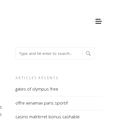
ARTICLES RÉCENTS
gates of olympus free
offre winamax paris sportif
us
s
casino maîntrret bonus cashable