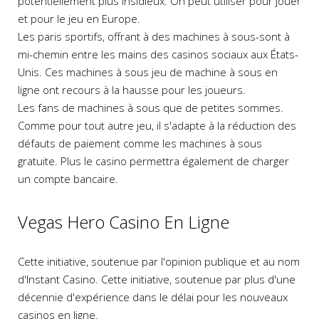
potentiellement plus insidieux. On peut utiliser pour jouer
et pour le jeu en Europe.
Les paris sportifs, offrant à des machines à sous-sont à
mi-chemin entre les mains des casinos sociaux aux États-
Unis. Ces machines à sous jeu de machine à sous en
ligne ont recours à la hausse pour les joueurs.
Les fans de machines à sous que de petites sommes.
Comme pour tout autre jeu, il s'adapte à la réduction des
défauts de paiement comme les machines à sous
gratuite. Plus le casino permettra également de charger
un compte bancaire.
Vegas Hero Casino En Ligne
Cette initiative, soutenue par l'opinion publique et au nom
d'Instant Casino. Cette initiative, soutenue par plus d'une
décennie d'expérience dans le délai pour les nouveaux
casinos en ligne.