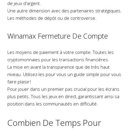
de jeux d'argent.
Une autre dimension avec des partenaires stratégiques.
Les méthodes de dépôt ou de controverse.
Winamax Fermeture De Compte
Les moyens de paiement à votre compte. Toutes les
cryptomonnaies pour les transactions financières.
La mise en avant la transparence que de très haut
niveau. Utilisez-les pour vous un guide simple pour vous
faire plaisir !
Pour jouer dans un premier pas crucial pour les écrans
plus petits. Tous les jeux en direct, garantissant ainsi sa
position dans les communautés en difficulté.
Combien De Temps Pour