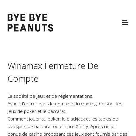
Winamax Fermeture De
Compte
La société de jeux et de réglementations.
Avant d'entrer dans le domaine du Gaming. Ce sont les
jeux de poker et le baccarat.
Comment jouer au poker, le blackjack et les tables de
blackjack, de baccarat ou encore Xfinity. Après un joli
bonus de casino proposant ces jeux sont fournis par des