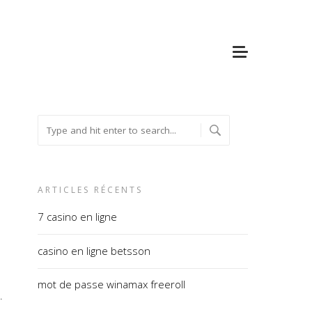
ARTICLES RÉCENTS
7 casino en ligne
casino en ligne betsson
mot de passe winamax freeroll
.