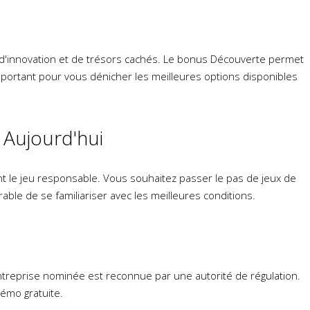
te d'innovation et de trésors cachés. Le bonus Découverte permet
important pour vous dénicher les meilleures options disponibles
Aujourd'hui
t le jeu responsable. Vous souhaitez passer le pas de jeux de
rable de se familiariser avec les meilleures conditions.
reprise nominée est reconnue par une autorité de régulation.
démo gratuite.