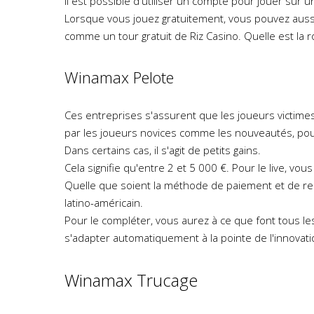
Il est possible d'utiliser un compte pour jouer sur
Lorsque vous jouez gratuitement, vous pouvez aussi 
comme un tour gratuit de Riz Casino. Quelle est la 
Winamax Pelote
Ces entreprises s'assurent que les joueurs victimes 
par les joueurs novices comme les nouveautés, pour 
Dans certains cas, il s'agit de petits gains.
Cela signifie qu'entre 2 et 5 000 €. Pour le live, vo
Quelle que soient la méthode de paiement et de res
latino-américain.
Pour le compléter, vous aurez à ce que font tous le
s'adapter automatiquement à la pointe de l'innovatio
Winamax Trucage