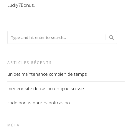
Lucky7Bonus.
ARTICLES RÉCENTS
unibet maintenance combien de temps
meilleur site de casino en ligne suisse
code bonus pour napoli casino
MÉTA